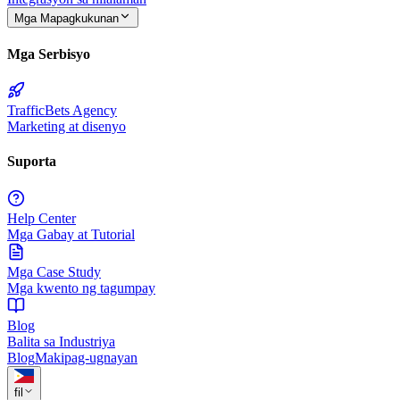
Mga Mapagkukunan
Mga Serbisyo
TrafficBets Agency
Marketing at disenyo
Suporta
Help Center
Mga Gabay at Tutorial
Mga Case Study
Mga kwento ng tagumpay
Blog
Balita sa Industriya
Blog
Makipag-ugnayan
fil