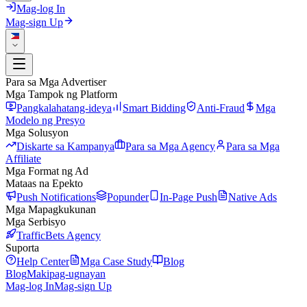
Mag-log In
Mag-sign Up
Para sa Mga Advertiser
Mga Tampok ng Platform
Pangkalahatang-ideya
Smart Bidding
Anti-Fraud
Mga
Modelo ng Presyo
Mga Solusyon
Diskarte sa Kampanya
Para sa Mga Agency
Para sa Mga
Affiliate
Mga Format ng Ad
Mataas na Epekto
Push Notifications
Popunder
In-Page Push
Native Ads
Mga Mapagkukunan
Mga Serbisyo
TrafficBets Agency
Suporta
Help Center
Mga Case Study
Blog
Blog
Makipag-ugnayan
Mag-log In
Mag-sign Up