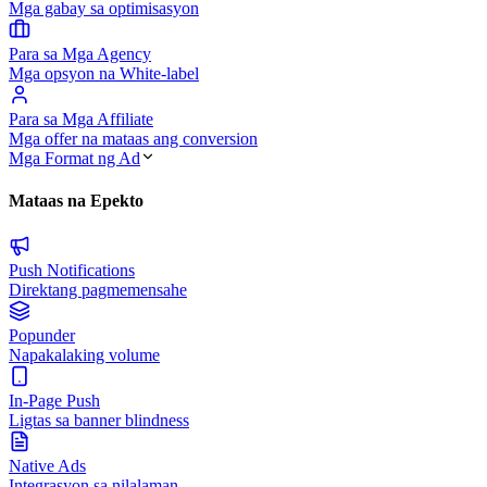
Mga gabay sa optimisasyon
Para sa Mga Agency
Mga opsyon na White-label
Para sa Mga Affiliate
Mga offer na mataas ang conversion
Mga Format ng Ad
Mataas na Epekto
Push Notifications
Direktang pagmemensahe
Popunder
Napakalaking volume
In-Page Push
Ligtas sa banner blindness
Native Ads
Integrasyon sa nilalaman