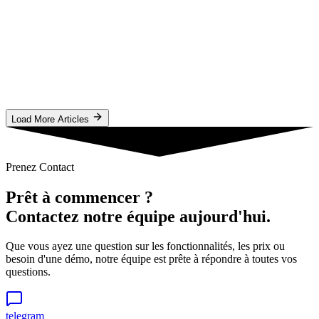
Guide)
Discover top European native ad networks with the lowest payout
thresholds in 2026. Perfect for small publishers looking for fast cash
flow and GDPR compliance.
#
native advertising
#
ad networks europe
#
low payout threshold
O
Oluwatobi
Lire l'Article
Load More Articles
Prenez Contact
Prêt à commencer ?
Contactez notre équipe aujourd'hui.
Que vous ayez une question sur les fonctionnalités, les prix ou
besoin d'une démo, notre équipe est prête à répondre à toutes vos
questions.
telegram