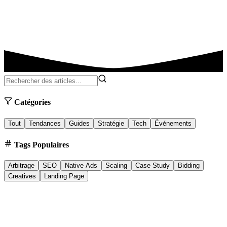
Catégories
Tout
Tendances
Guides
Stratégie
Tech
Événements
Tags Populaires
Arbitrage
SEO
Native Ads
Scaling
Case Study
Bidding
Creatives
Landing Page
Native Ad Networks
25/12/2025
5 min
Low Payout Native Ad Networks Europe (2026