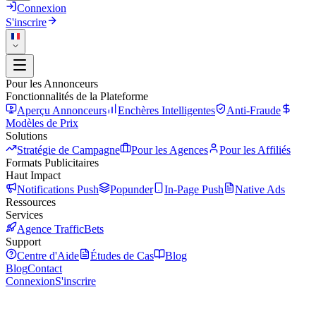
Connexion
S'inscrire
Pour les Annonceurs
Fonctionnalités de la Plateforme
Aperçu Annonceurs
Enchères Intelligentes
Anti-Fraude
Modèles de Prix
Solutions
Stratégie de Campagne
Pour les Agences
Pour les Affiliés
Formats Publicitaires
Haut Impact
Notifications Push
Popunder
In-Page Push
Native Ads
Ressources
Services
Agence TrafficBets
Support
Centre d'Aide
Études de Cas
Blog
Blog
Contact
Connexion
S'inscrire