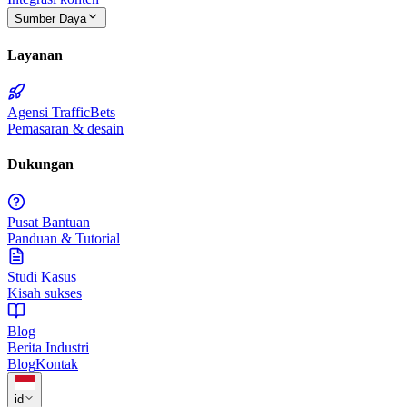
Sumber Daya
Layanan
Agensi TrafficBets
Pemasaran & desain
Dukungan
Pusat Bantuan
Panduan & Tutorial
Studi Kasus
Kisah sukses
Blog
Berita Industri
Blog
Kontak
id