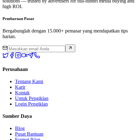
solutions — trusted by advertisers for full-funnel media buying and
high ROI.
Pembaruan Pasar
Bergabunglah dengan 15.000+ pemasar yang mendapatkan tips
harian.
Perusahaan
Tentang Kami
Karir
Kontak
Untuk Pengiklan
Login Pengiklan
Sumber Daya
Blog
Pusat Bantuan
Format Iklan