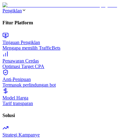
Pengiklan
Fitur Platform
Tinjauan Pengiklan
Mengapa memilih TrafficBets
Penawaran Cerdas
Optimasi Target CPA
Anti-Penipuan
Termasuk perlindungan bot
Model Harga
Tarif transparan
Solusi
Strategi Kampanye