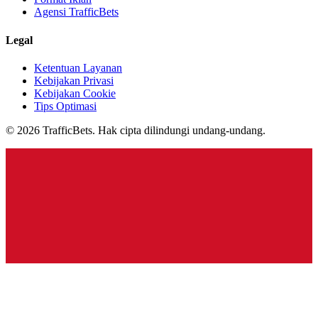
Agensi TrafficBets
Legal
Ketentuan Layanan
Kebijakan Privasi
Kebijakan Cookie
Tips Optimasi
© 2026 TrafficBets. Hak cipta dilindungi undang-undang.