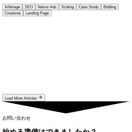
Arbitrage
SEO
Native Ads
Scaling
Case Study
Bidding
Creatives
Landing Page
Future of advertising
2026/1/17
5 min
Diversity & Inclusion in Advertising: A 2026 Guide
|TrafficBets
Discover why diversity and inclusion are the future of advertising.
Explore authentic storytelling, business benefits, and 2026 trends for
more inclusive campaigns.
#
diversity in advertising
#
inclusive marketing
#
digital advertising
trends 2026
O
Oluwatobi
記事を読む
Load More Articles
お問い合わせ
始める準備はできましたか？