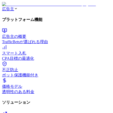
広告主
プラットフォーム機能
広告主の概要
TrafficBetsが選ばれる理由
スマート入札
CPA目標の最適化
不正防止
ボット保護機能付き
価格モデル
透明性のある料金
ソリューション