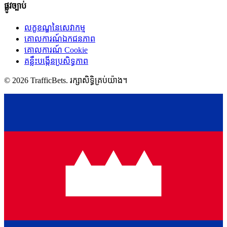
ផ្លូវច្បាប់
លក្ខខណ្ឌនៃសេវាកម្ម
គោលការណ៍ឯកជនភាព
គោលការណ៍ Cookie
គន្លឹះបង្កើនប្រសិទ្ធភាព
© 2026 TrafficBets. រក្សាសិទ្ធិគ្រប់យ៉ាង។