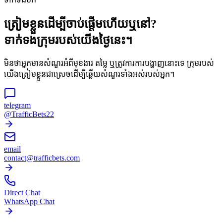
ត្រៀមខ្លួនដើម្បីចាប់ផ្តើមហើយឬនៅ?
ទាក់ទងក្រុមរបស់យើងថ្ងៃនេះ។
មិនថាអ្នកមានសំណួរអំពីមុខងារ តម្លៃ ឬត្រូវការការបង្ហាញនោះទេ ក្រុមរបស់
យើងត្រៀមខ្លួនជាស្រេចដើម្បីឆ្លើយសំណួរទាំងអស់របស់អ្នក។
telegram
@TrafficBets22
email
contact@trafficbets.com
Direct Chat
WhatsApp Chat