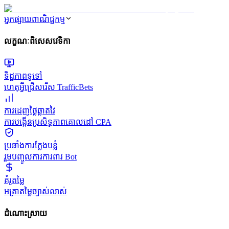
អ្នកផ្សាយពាណិជ្ជកម្ម
លក្ខណៈពិសេសវេទិកា
ទិដ្ឋភាពទូទៅ
ហេតុអ្វីជ្រើសរើស TrafficBets
ការដេញថ្លៃឆ្លាតវៃ
ការបង្កើនប្រសិទ្ធភាពគោលដៅ CPA
ប្រឆាំងការក្លែងបន្លំ
រួមបញ្ចូលការការពារ Bot
គំរូតម្លៃ
អត្រាតម្លៃច្បាស់លាស់
ដំណោះស្រាយ