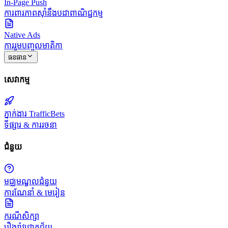
In-Page Push
ការពារភាពស៊ាំនឹងបដាពាណិជ្ជកម្ម
Native Ads
ការរួមបញ្ចូលមាតិកា
ធនធាន
សេវាកម្ម
ភ្នាក់ងារ TrafficBets
ទីផ្សារ & ការរចនា
ជំនួយ
មជ្ឈមណ្ឌលជំនួយ
ការណែនាំ & មេរៀន
ករណីសិក្សា
រឿងរ៉ាវជោគជ័យ