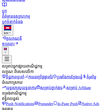
ប្លុក
ព័ត៌មានឧស្សាហកម្ម
ប្លុក
ទំនាក់ទំនង
km
ចូលគណនី
ចុះឈ្មោះ
សម្រាប់អ្នកផ្សាយពាណិជ្ជកម្ម
លក្ខណៈពិសេសវេទិកា
ទិដ្ឋភាពទូទៅ
ការដេញថ្លៃឆ្លាតវៃ
ប្រឆាំងការក្លែងបន្លំ
គំរូតម្លៃ
ដំណោះស្រាយ
យុទ្ធសាស្ត្រយុទ្ធនាការ
សម្រាប់ភ្នាក់ងារ
សម្រាប់ Affiliate
ទម្រង់ពាណិជ្ជកម្ម
ឥទ្ធិពលខ្ពស់
Push Notifications
Popunder
In-Page Push
Native Ads
ធនធាន