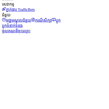
សេវាកម្ម
ភ្នាក់ងារ TrafficBets
ជំនួយ
មជ្ឈមណ្ឌលជំនួយ
ករណីសិក្សា
ប្លុក
ប្លុក
ទំនាក់ទំនង
ចូលគណនី
ចុះឈ្មោះ