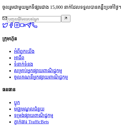
ចូលរួមជាមួយអ្នកទីផ្សារជាង 15,000 នាក់ដែលទទួលបានគន្លឹះប្រចាំថ្ងៃ។
ក្រុមហ៊ុន
អំពី​ពួក​យើង
អាជីព
ទំនាក់ទំនង
សម្រាប់អ្នកផ្សាយពាណិជ្ជកម្ម
ចូលគណនីអ្នកផ្សាយពាណិជ្ជកម្ម
ធនធាន
ប្លុក
មជ្ឈមណ្ឌលជំនួយ
ទម្រង់ផ្សាយពាណិជ្ជកម្ម
ភ្នាក់ងារ TrafficBets