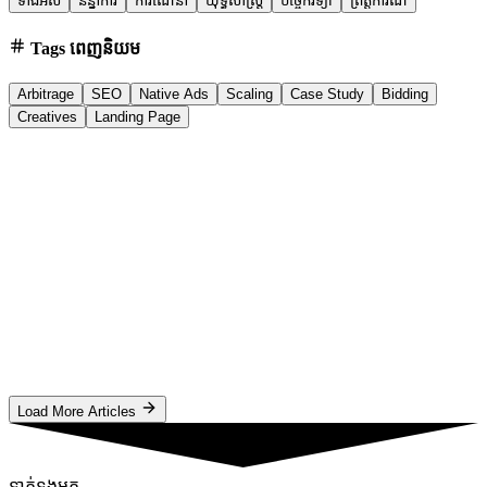
ទាំងអស់
និន្នាការ
ការណែនាំ
យុទ្ធសាស្ត្រ
បច្ចេកវិទ្យា
ព្រឹត្តិការណ៍
Tags ពេញនិយម
Arbitrage
SEO
Native Ads
Scaling
Case Study
Bidding
Creatives
Landing Page
CPM ad networks
20/12/2025
5 min
High CPM Ad Networks for German Blogs (2026
Guide)
Maximize German blog revenue in 2026. Discover the highest-
paying CPM ad networks, privacy-first contextual tools, and
GDPR-compliant strategies for DACH traffic.
#
German ad networks
#
high CPM blogs
#
monetize German traffic
O
Oluwatobi
អានអត្ថបទ
Load More Articles
ទាក់ទងមក