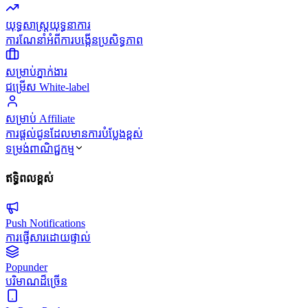
យុទ្ធសាស្ត្រយុទ្ធនាការ
ការណែនាំអំពីការបង្កើនប្រសិទ្ធភាព
សម្រាប់ភ្នាក់ងារ
ជម្រើស White-label
សម្រាប់ Affiliate
ការផ្តល់ជូនដែលមានការបំប្លែងខ្ពស់
ទម្រង់ពាណិជ្ជកម្ម
ឥទ្ធិពលខ្ពស់
Push Notifications
ការផ្ញើសារដោយផ្ទាល់
Popunder
បរិមាណដ៏ច្រើន