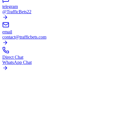
telegram
@TrafficBets22
email
contact@trafficbets.com
Direct Chat
WhatsApp Chat