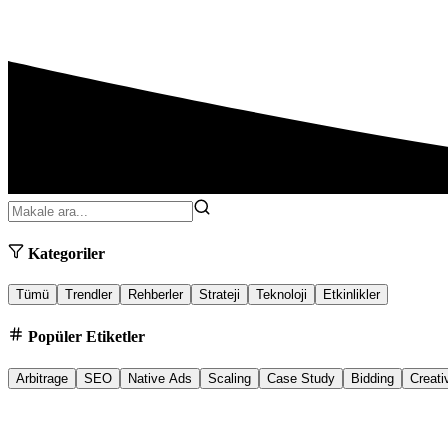
Kategoriler
Tümü
Trendler
Rehberler
Strateji
Teknoloji
Etkinlikler
Popüler Etiketler
Arbitrage
SEO
Native Ads
Scaling
Case Study
Bidding
Creati
App Advertising
11.01.2026
5 min