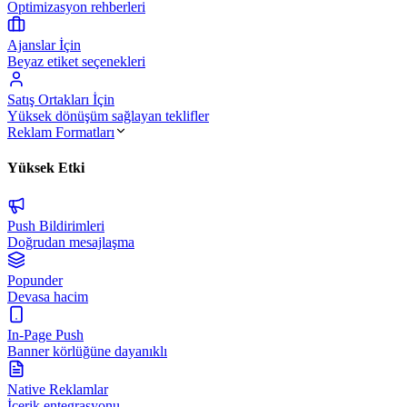
Optimizasyon rehberleri
Ajanslar İçin
Beyaz etiket seçenekleri
Satış Ortakları İçin
Yüksek dönüşüm sağlayan teklifler
Reklam Formatları
Yüksek Etki
Push Bildirimleri
Doğrudan mesajlaşma
Popunder
Devasa hacim
In-Page Push
Banner körlüğüne dayanıklı
Native Reklamlar
İçerik entegrasyonu