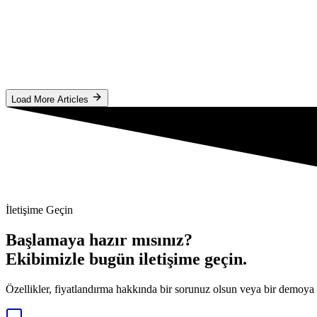
Top Mobile App Advertising Agency Europe 2026 |
Scale your app in Germany & Europe with TrafficBets. Privacy-f
#
mobile app advertising
#
app marketing agency germany
#
user ac
O
Oluwatobi
Makaleyi Oku
Load More Articles
İletişime Geçin
Başlamaya hazır mısınız?
Ekibimizle bugün iletişime geçin.
Özellikler, fiyatlandırma hakkında bir sorunuz olsun veya bir demoya i