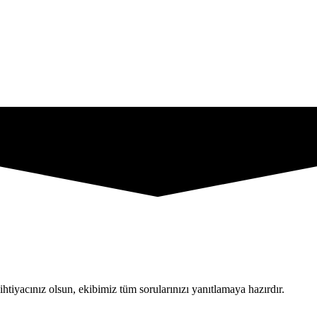
 TrafficBets
irst UA, push ads, and AI-driven growth compliant with GDPR & EU AI Act. Ge
quisition europe
htiyacınız olsun, ekibimiz tüm sorularınızı yanıtlamaya hazırdır.