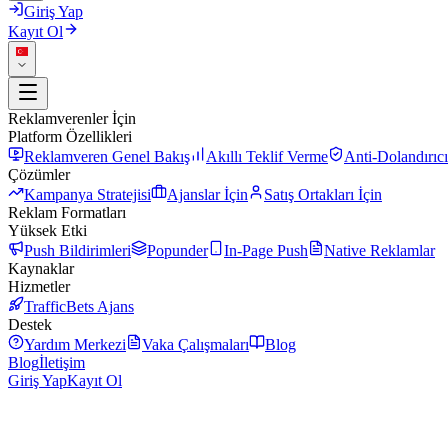
Giriş Yap
Kayıt Ol
Reklamverenler İçin
Platform Özellikleri
Reklamveren Genel Bakış
Akıllı Teklif Verme
Anti-Dolandırıcı
Çözümler
Kampanya Stratejisi
Ajanslar İçin
Satış Ortakları İçin
Reklam Formatları
Yüksek Etki
Push Bildirimleri
Popunder
In-Page Push
Native Reklamlar
Kaynaklar
Hizmetler
TrafficBets Ajans
Destek
Yardım Merkezi
Vaka Çalışmaları
Blog
Blog
İletişim
Giriş Yap
Kayıt Ol