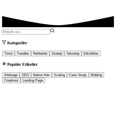
Kategoriler
Tümü
Trendler
Rehberler
Strateji
Teknoloji
Etkinlikler
Popüler Etiketler
Arbitrage
SEO
Native Ads
Scaling
Case Study
Bidding
Creatives
Landing Page
Google Ads Management
16.12.2025
5 min
Google Ads Management London: Master Strategy
for 10X ROAS
Dominate London's competitive market with advanced Google Ads