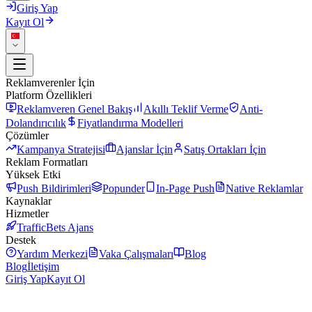
Giriş Yap
Kayıt Ol
Reklamverenler İçin
Platform Özellikleri
Reklamveren Genel Bakış
Akıllı Teklif Verme
Anti-
Dolandırıcılık
Fiyatlandırma Modelleri
Çözümler
Kampanya Stratejisi
Ajanslar İçin
Satış Ortakları İçin
Reklam Formatları
Yüksek Etki
Push Bildirimleri
Popunder
In-Page Push
Native Reklamlar
Kaynaklar
Hizmetler
TrafficBets Ajans
Destek
Yardım Merkezi
Vaka Çalışmaları
Blog
Blog
İletişim
Giriş Yap
Kayıt Ol