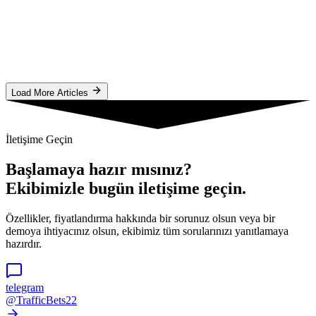
management. Hyper-local strategy, AI optimization, and 4K-word
guide for max ROI.
#
Google Ads
#
PPC
#
London
O
Oluwatobi
Makaleyi Oku
Load More Articles
İletişime Geçin
Başlamaya hazır mısınız?
Ekibimizle bugün iletişime geçin.
Özellikler, fiyatlandırma hakkında bir sorunuz olsun veya bir
demoya ihtiyacınız olsun, ekibimiz tüm sorularınızı yanıtlamaya
hazırdır.
telegram
@TrafficBets22