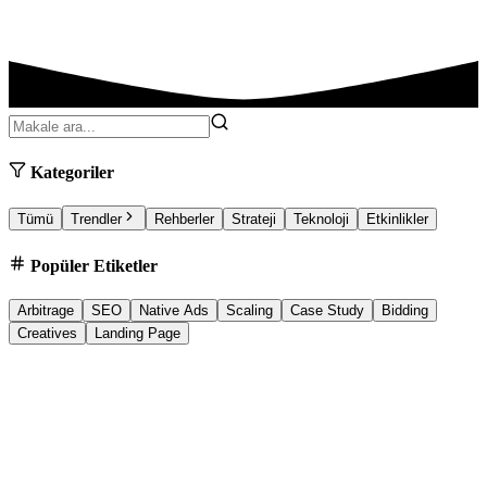
Kategoriler
Tümü
Trendler
Rehberler
Strateji
Teknoloji
Etkinlikler
Popüler Etiketler
Arbitrage
SEO
Native Ads
Scaling
Case Study
Bidding
Creatives
Landing Page
Trends
05.01.2026
5 min
Best Google Ads Agency for Small Business: 2026
ROI Guide
Looking for the best Google Ads agency for small business growth?