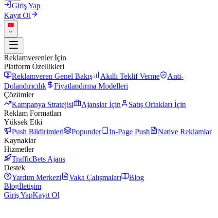
Giriş Yap
Kayıt Ol
Reklamverenler İçin
Platform Özellikleri
Reklamveren Genel Bakış
Akıllı Teklif Verme
Anti-
Dolandırıcılık
Fiyatlandırma Modelleri
Çözümler
Kampanya Stratejisi
Ajanslar İçin
Satış Ortakları İçin
Reklam Formatları
Yüksek Etki
Push Bildirimleri
Popunder
In-Page Push
Native Reklamlar
Kaynaklar
Hizmetler
TrafficBets Ajans
Destek
Yardım Merkezi
Vaka Çalışmaları
Blog
Blog
İletişim
Giriş Yap
Kayıt Ol