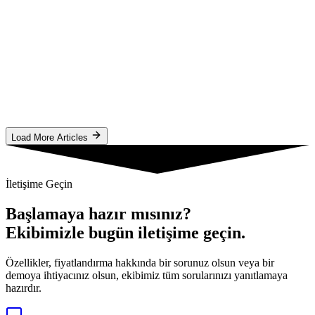
The Ultimate Guide to Scaling Popunder Ads in
2026
Discover the proven strategies to scale affiliate campaigns from
$100 to $1000/day using Popunder traffic, Smart Bidding, and
Whitelisting techniques.
T
TrafficBets Team
Makaleyi Oku
Load More Articles
İletişime Geçin
Başlamaya hazır mısınız?
Ekibimizle bugün iletişime geçin.
Özellikler, fiyatlandırma hakkında bir sorunuz olsun veya bir
demoya ihtiyacınız olsun, ekibimiz tüm sorularınızı yanıtlamaya
hazırdır.