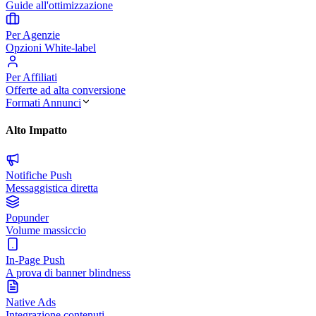
Guide all'ottimizzazione
Per Agenzie
Opzioni White-label
Per Affiliati
Offerte ad alta conversione
Formati Annunci
Alto Impatto
Notifiche Push
Messaggistica diretta
Popunder
Volume massiccio
In-Page Push
A prova di banner blindness
Native Ads
Integrazione contenuti