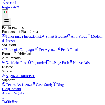
Accedi
Registrati
Per Inserzionisti
Funzionalità Piattaforma
Panoramica Inserzionisti
Smart Bidding
Anti-Frode
Modelli
di Prezzo
Soluzioni
Strategia Campagna
Per Agenzie
Per Affiliati
Formati Pubblicitari
Alto Impatto
Notifiche Push
Popunder
In-Page Push
Native Ads
Risorse
Servizi
Agenzia TrafficBets
Supporto
Centro Assistenza
Case Study
Blog
Blog
Contatti
Accedi
Registrati
T
Traffic
Bets