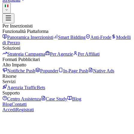
Per Inserzionisti
Funzionalità Piattaforma
Panoramica Inserzionisti
Smart Bidding
Anti-Frode
Modelli
di Prezzo
Soluzioni
Strategia Campagna
Per Agenzie
Per Affiliati
Formati Pubblicitari
Alto Impatto
Notifiche Push
Popunder
In-Page Push
Native Ads
Risorse
Servizi
Agenzia TrafficBets
Supporto
Centro Assistenza
Case Study
Blog
Blog
Contatti
Accedi
Registrati