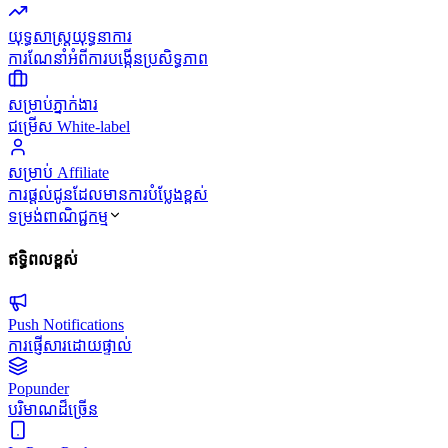
យុទ្ធសាស្ត្រយុទ្ធនាការ
ការណែនាំអំពីការបង្កើនប្រសិទ្ធភាព
សម្រាប់ភ្នាក់ងារ
ជម្រើស White-label
សម្រាប់ Affiliate
ការផ្តល់ជូនដែលមានការបំប្លែងខ្ពស់
ទម្រង់ពាណិជ្ជកម្ម
ឥទ្ធិពលខ្ពស់
Push Notifications
ការផ្ញើសារដោយផ្ទាល់
Popunder
បរិមាណដ៏ច្រើន