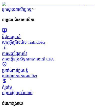
អ្នកផ្សាយពាណិជ្ជកម្ម
លក្ខណៈពិសេសវេទិកា
ទិដ្ឋភាពទូទៅ
ហេតុអ្វីជ្រើសរើស TrafficBets
ការដេញថ្លៃឆ្លាតវៃ
ការបង្កើនប្រសិទ្ធភាពគោលដៅ CPA
ប្រឆាំងការក្លែងបន្លំ
រួមបញ្ចូលការការពារ Bot
គំរូតម្លៃ
អត្រាតម្លៃច្បាស់លាស់
ដំណោះស្រាយ