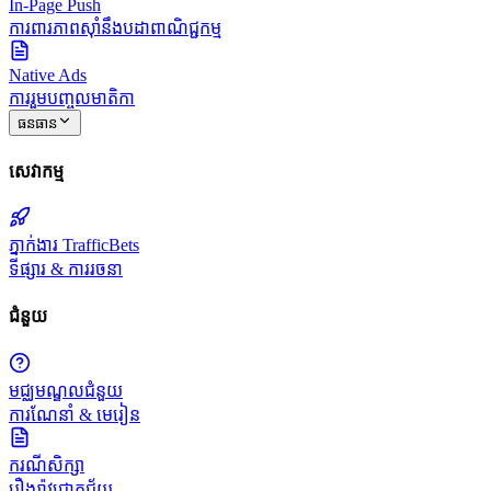
In-Page Push
ការពារភាពស៊ាំនឹងបដាពាណិជ្ជកម្ម
Native Ads
ការរួមបញ្ចូលមាតិកា
ធនធាន
សេវាកម្ម
ភ្នាក់ងារ TrafficBets
ទីផ្សារ & ការរចនា
ជំនួយ
មជ្ឈមណ្ឌលជំនួយ
ការណែនាំ & មេរៀន
ករណីសិក្សា
រឿងរ៉ាវជោគជ័យ