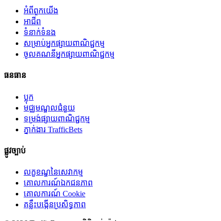
អំពី​ពួក​យើង
អាជីព
ទំនាក់ទំនង
សម្រាប់អ្នកផ្សាយពាណិជ្ជកម្ម
ចូលគណនីអ្នកផ្សាយពាណិជ្ជកម្ម
ធនធាន
ប្លុក
មជ្ឈមណ្ឌលជំនួយ
ទម្រង់ផ្សាយពាណិជ្ជកម្ម
ភ្នាក់ងារ TrafficBets
ផ្លូវច្បាប់
លក្ខខណ្ឌនៃសេវាកម្ម
គោលការណ៍ឯកជនភាព
គោលការណ៍ Cookie
គន្លឹះបង្កើនប្រសិទ្ធភាព