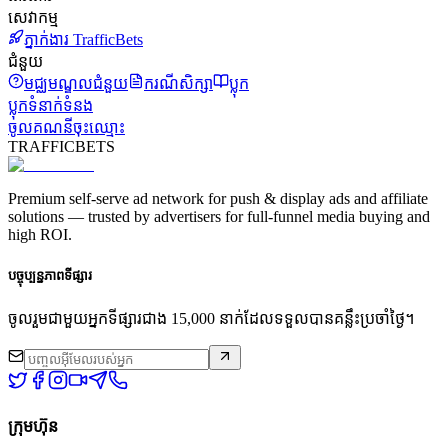
សេវាកម្ម
ភ្នាក់ងារ TrafficBets
ជំនួយ
មជ្ឈមណ្ឌលជំនួយ
ករណីសិក្សា
ប្លុក
ប្លុក
ទំនាក់ទំនង
ចូលគណនី
ចុះឈ្មោះ
TRAFFICBETS
Premium self-serve ad network for push & display ads and affiliate
solutions — trusted by advertisers for full-funnel media buying and
high ROI.
បច្ចុប្បន្នភាពទីផ្សារ
ចូលរួមជាមួយអ្នកទីផ្សារជាង 15,000 នាក់ដែលទទួលបានគន្លឹះប្រចាំថ្ងៃ។
ក្រុមហ៊ុន