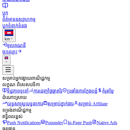
ប្លុក
ព័ត៌មានឧស្សាហកម្ម
ប្លុក
ទំនាក់ទំនង
km
ចូលគណនី
ចុះឈ្មោះ
សម្រាប់អ្នកផ្សាយពាណិជ្ជកម្ម
លក្ខណៈពិសេសវេទិកា
ទិដ្ឋភាពទូទៅ
ការដេញថ្លៃឆ្លាតវៃ
ប្រឆាំងការក្លែងបន្លំ
គំរូតម្លៃ
ដំណោះស្រាយ
យុទ្ធសាស្ត្រយុទ្ធនាការ
សម្រាប់ភ្នាក់ងារ
សម្រាប់ Affiliate
ទម្រង់ពាណិជ្ជកម្ម
ឥទ្ធិពលខ្ពស់
Push Notifications
Popunder
In-Page Push
Native Ads
ធនធាន