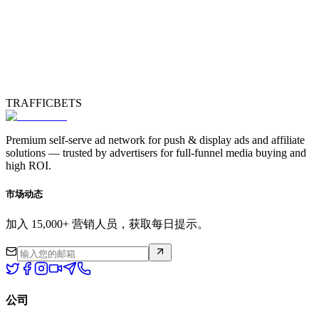
TRAFFICBETS
Premium self-serve ad network for push & display ads and affiliate
solutions — trusted by advertisers for full-funnel media buying and
high ROI.
市场动态
加入 15,000+ 营销人员，获取每日提示。
公司