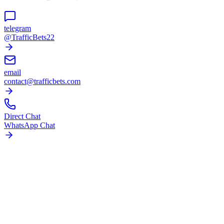
telegram
@TrafficBets22
email
contact@trafficbets.com
Direct Chat
WhatsApp Chat