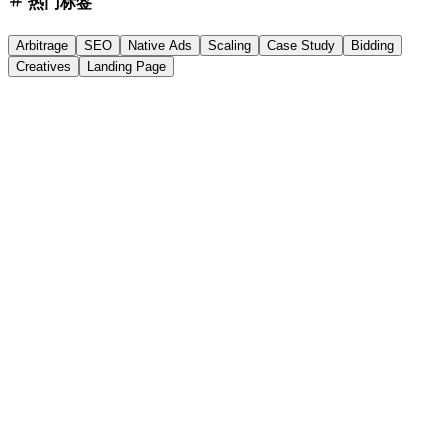
热门标签
Arbitrage
SEO
Native Ads
Scaling
Case Study
Bidding
Creatives
Landing Page
Trends
2026/1/5
5 min
Best Google Ads Agency for Small Business: 2026
ROI Guide
Looking for the best Google Ads agency for small business growth?
Discover top-rated PPC management services and ROI-focused
strategies to scale your ads in 2026.
#
Google Ads agency
#
small business PPC
#
PPC management
company
G
Google Ads Agency
阅读文章
Trends
2025/12/26
5 min
Monetize UK Lifestyle Blogs Without AdSense (2026
Guide)